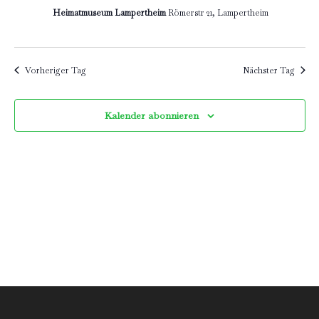
11.
Heimatmuseum Lampertheim
Römerstr 21, Lampertheim
Ansich
Juli
Naviga
Vorheriger Tag
Nächster Tag
2026
Kalender abonnieren